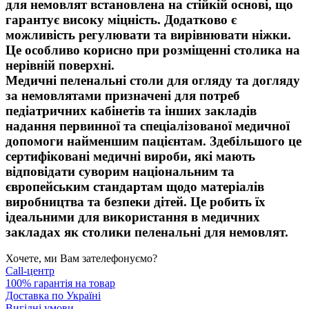
для немовлят встановлена ​​на
стійкій основі
, що
гарантує високу міцність. Додатково є
можливість регулювати та вирівнювати ніжки.
Це особливо корисно при розміщенні столика на
нерівній поверхні.
Медичні пеленальні столи для огляду та догляду
за немовлятами призначені для потреб
педіатричних кабінетів
та інших закладів
надання первинної та спеціалізованої медичної
допомоги найменшим пацієнтам. Здебільшого це
сертифіковані медичні вироби
, які мають
відповідати суворим національним та
європейським стандартам щодо матеріалів
виробництва та безпеки дітей. Це робить їх
ідеальними для використання в медичних
закладах як столики пеленальні для немовлят.
Хочете, ми Вам зателефонуємо?
Call-центр
100% гарантія на товар
Доставка по Україні
Вигідні умови