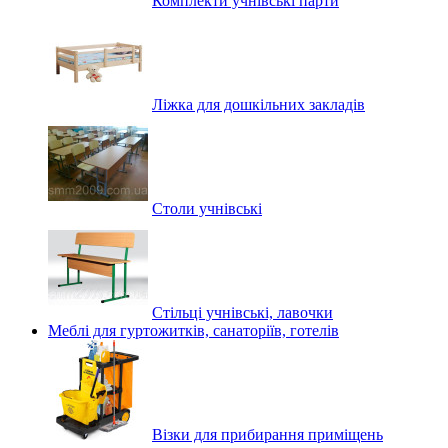
Комплекти учнівські парти
Ліжка для дошкільних закладів
Столи учнівські
Стільці учнівські, лавочки
Меблі для гуртожитків, санаторіїв, готелів
Візки для прибирання приміщень