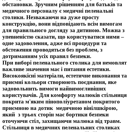
обстановки. Зручним рішенням для батьків та
медичного персоналу є
медичні пеленальні
столики
. Незважаючи на дуже просту
конструкцію, вони відповідають всім вимогам
для правильного
догляду за дитиною
. Можна з
упевненістю сказати, що користуватися ними –
одне задоволення, адже всі процедури та
обстеження проводяться без проблем, з
дотриманням усіх
правил безпеки
.
При виборі пеленального столика для немовлят
важливе значення має і питання естетики.
Високоякісні матеріали, естетичне виконання та
приємні кольори створюють поєднання, яке
задовольнить вимоги найвимогливіших
користувачів. Для
комфорту малюків
стільниця
покрита м'яким пінополіуретаном покритого
приємною на дотик медичною вінілшкірою,
який з трьох сторін має бортики безпеки
оточуючи стіл, захищаючи малюка від травм.
Стільниця в медичних пеленальних столиках